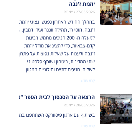
יוזמת ז'נבה
RONY
27/05/2026
במהלך החודש האחרון נפגשו נציגי יוזמת
ז'נבה, מוסי רז, תהילה וונגר ועידו דמבין, עם
למעלה מ- 200 חניכים מחמש מכינות
קדם-צבאיות, כדי להציג את מודל יוזמת
ז'נבה ולענות על שאלות נפוצות על פתרון
שתי המדינות, ביטחון ושותף פלסטיני
לשלום. חניכים דתיים וחילוניים ממגוון
קרא עוד »
הרצאה על הסכסוך לבית הספר “טק ואלי” ב
RONY
20/05/2026
בשיתוף עם ארגון פיסוורקס השתתפנו במפגש מקוון משותף, שחיבר בין פעילי שלום ישראלים ופלסטינים לבין 40 תלמידים מבית הספר טק ואלי בניו יורק. המפגש העניק לתלמידי
קרא עוד »