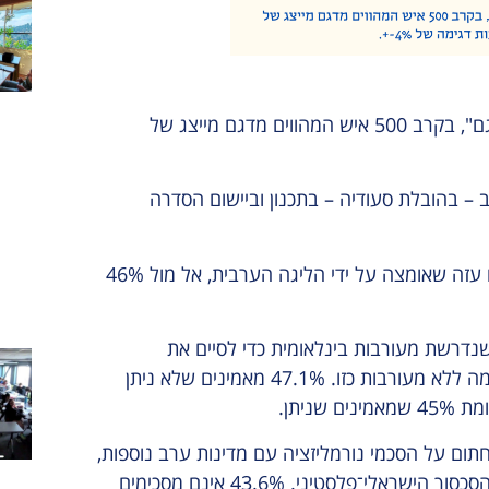
הסקר נערך ב־21–22 באפריל 2025 באמצעות מכון "מדגם", בקרב 500 איש המהווים מדגם מייצג של
מדינות ערב – בהובלת סעודיה – בתכנון וביישום הסדרה
54% מהציבור כלל לא שמעו על היוזמה המצרית לשיקום עזה שאומצה על ידי הליגה הערבית, אל מול 46%
ראלי מאמינים שנדרשת מעורבות בינלאומית כדי לסיים את
המלחמה, לעומת 43.1% הסבורים שניתן לסיים את הלחימה ללא מעורבות כזו. 47.1% מאמינים שלא ניתן
ניתן.
וכל לחתום על הסכמי נורמליזציה עם מדינות ערב נוספות,
דוגמת סעודיה, בלי התקדמות ממשית להסכם שיסיים את הסכסוך הישראלי־פלסטיני. 43.6% אינם מסכימים