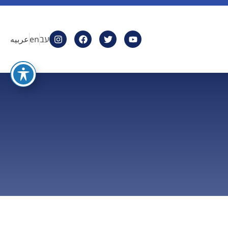
עב
en
عربيه