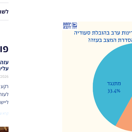
לשת
פו
עזה:
עליה
/2026
רקע 
לייש
קרא עו