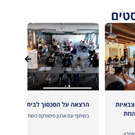
סטים
צבאיות
הרצאה על הסכסוך לבית הספר “טק ו
נציגי
זמת
נציגים
בשיתוף עם ארגון פיסוורקס השתתפנו במפגש מקוון 
ופלסטי
השתתפ
חרון