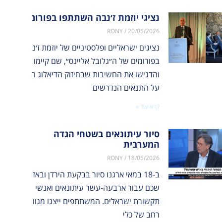
נציגי יוזמת ז׳נבה השתתפו בפורומים של ה
RONY
20/05/2026
נציגים ישראליים ופלסטיניים של יוזמת ז׳נבה השתת
בפורומים של ה״גלובל אליינס״, שם קיימו שיח עם נצ
והדגישו את החשיבות שבחיזוק הדיאלוג הישראלי-פל
על התנאים הנדרשים
קרא עוד »
סיור עיתונאים בשטחי הגדה
המערבית
RONY
18/05/2026
ב-18 במאי ארגנו סיור בבקעת הירדן ובאזור
שכם עבור ארבעה-עשר עיתונאים ואנשי
תקשורת ישראלים. המשתתפים ייצגו מגוון
רחב של כלי