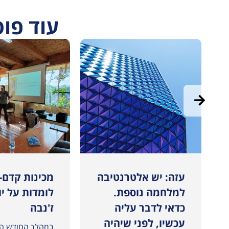
עוד פו
י המדינות במכינת אדרת
עזה: יש אלטרנטיבה
מכינות קדם-
למלחמה נוספת.
לומדות על יו
כדאי לדבר עליה
ז'נבה
עכשיו, לפני שיהיה
במהלך החודש הא