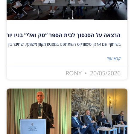
הרצאה על הסכסוך לבית הספר “טק ואלי” בניו יורק
בשיתוף עם ארגון פיסוורקס השתתפנו במפגש מקוון משותף, שחיבר בין פעילי שלום ישראלים ופלסטינים לבין 40 תלמידים מבית הספר טק ואלי בניו יורק. המפגש העניק לתלמידים הזדמנות ייחודית להיחשף לאתגרים, להזדמנויות, לתקוות ולחששות המלווים כי
קרא עוד
RONY
20/05/2026