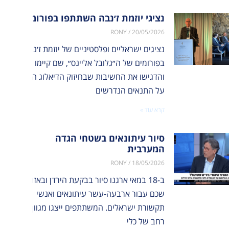
נציגי יוזמת ז׳נבה השתתפו בפורומים של ה
RONY
20/05/2026
אלי” בניו יורק
סיור עיתונאים
 יוזמת ז׳נבה השתתפו בפורומים של ה״גלובל אליינס״
בשטחי הגדה
נציגים ישראליים ופלסטיניים של יוזמת ז׳נבה השתת
 ישראליים
משותף, שחיבר בין פעילי שלום ישראלים ופלסטינים לבין 40 ת...
בפורומים של ה״גלובל אליינס״, שם קיימו שיח עם נצ
המערבית
ניים של יוזמת ז׳נבה
והדגישו את החשיבות שבחיזוק הדיאלוג הישראלי-פל
ו לאחרונה
ב-18 במאי ארגנו סיור
על התנאים הנדרשים
ים
בבקעת הירדן ובאזור שכם
ובל אליינס״,...
עבור ארבעה-עשר
קרא עוד »
עיתונאים ואנשי תקשורת
ישראלים. המשתתפים
סיור עיתונאים בשטחי הגדה
ייצגו...
המערבית
 עוד
RONY
18/05/2026
קרא עוד
ב-18 במאי ארגנו סיור בבקעת הירדן ובאזור
שכם עבור ארבעה-עשר עיתונאים ואנשי
תקשורת ישראלים. המשתתפים ייצגו מגוון
רחב של כלי