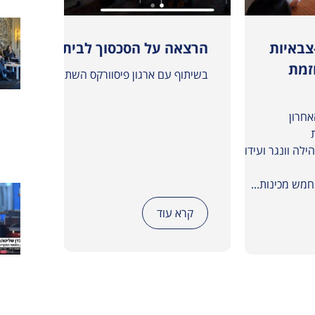
צבאיות
הרצאה על הסכסוך לבית הספר “טק ו
נציגי
זמת
נציגים
בשיתוף עם ארגון פיסוורקס השתתפנו במפגש מקוון 
ופלסטי
השתתפ
חרון
בפורומ
של ה״גל
הילה וונגר ועידו דמבין, עם
קרא עוד
קרא