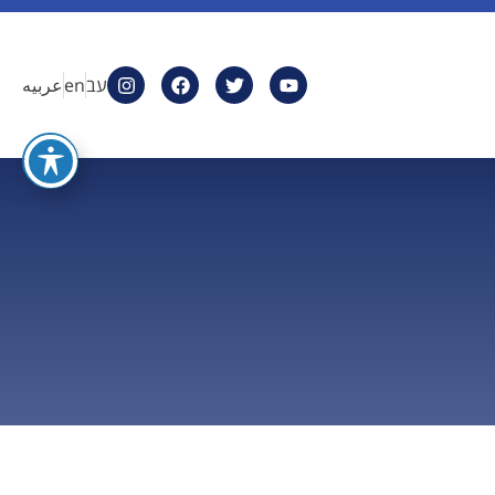
עב
en
عربيه