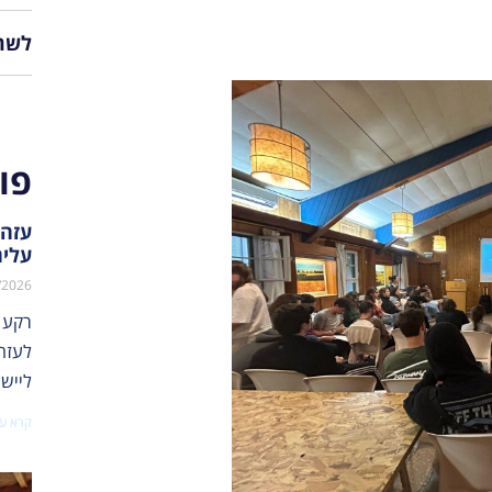
לשת
פו
עזה:
עליה
/2026
רקע 
לייש
קרא עו