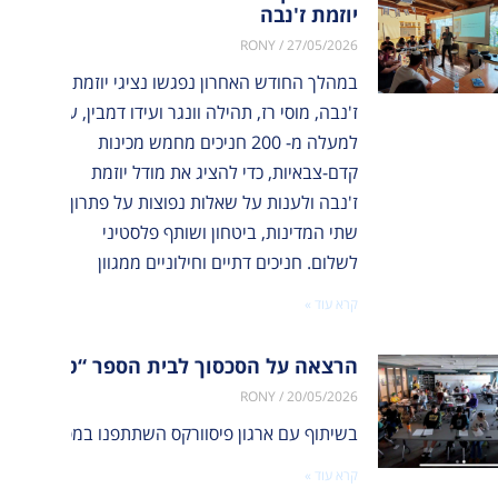
יוזמת ז'נבה
RONY
27/05/2026
במהלך החודש האחרון נפגשו נציגי יוזמת
ז'נבה, מוסי רז, תהילה וונגר ועידו דמבין, עם
למעלה מ- 200 חניכים מחמש מכינות
קדם-צבאיות, כדי להציג את מודל יוזמת
ז'נבה ולענות על שאלות נפוצות על פתרון
שתי המדינות, ביטחון ושותף פלסטיני
לשלום. חניכים דתיים וחילוניים ממגוון
קרא עוד »
הרצאה על הסכסוך לבית הספר “טק ואלי” ב
RONY
20/05/2026
בשיתוף עם ארגון פיסוורקס השתתפנו במפגש מקוון משותף, שחיבר בין פעילי שלום ישראלים ופלסטינים לבין 40 תלמידים מבית הספר טק ואלי בניו יורק. המפגש העניק לתלמידי
קרא עוד »