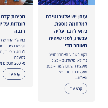
י המדינות במכינת אדרת
עזה: יש אלטרנטיבה
מכינות קדם-
למלחמה נוספת.
לומדות על יו
כדאי לדבר עליה
ז'נבה
עכשיו, לפני שיהיה
במהלך החודש הא
מאוחר מדי
נפגשו נציגי יוזמת
ז'נבה, מוסי רז, ת
רקע בשבוע האחרון הציג
למעלה
ניקולאי מלאדנוב – נציג
מ- 200 חניכים מחמש מכינות...
מועצת השלום לעזה – בפני
מועצת הביטחון של
קרא עוד
האו"ם...
קרא עוד