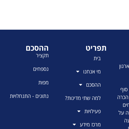
תפריט
ההסכם
תקציר
בית
רגון
נספחים
מי אנחנו
מפות
ההסכם
סוף
נתונים - התנחלויות
 הכרה
למה שתי מדינות?
ים
פעילויות
ה על
עה
מרכז מידע