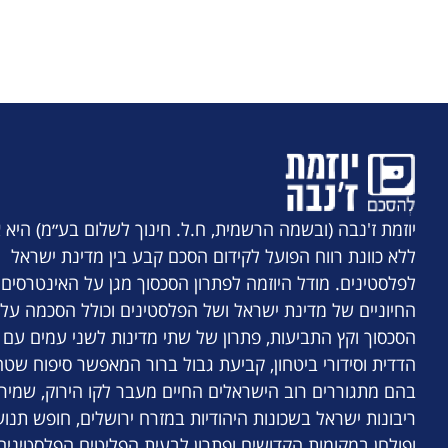
יוזמת ז'נבה (ובשמה הרשמית, ח.ל. חינוך לשלום בע״מ) היא א
ללא כוונת רווח הפועל לקידום הסכם קבע בין מדינת ישראל
לפלסטינים. מודל היוזמה לפתרון הסכסוך מגן על האינטרסים
החיוניים של מדינת ישראל ושל הפלסטינים וכולל הסכמה על 
הסכסוך וקץ התביעות, פתרון של שתי מדינות לשני עמים עם
הדדית וסידורי ביטחון, קביעת גבול ברור המאפשר סיפוח שטח
בהם מתגוררים רוב הישראלים החיים מעבר לקו הירוק, שמיר
ריבונות ישראל בשכונות היהודיות במזרח ירושלים, חופש תנו
ופולחן במקומות הקדושים ופתרון לבעית הפליטים הפלסטינים