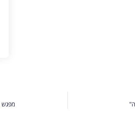
ה"
מפגש ש