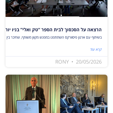
הרצאה על הסכסוך לבית הספר “טק ואלי” בניו יורק
בשיתוף עם ארגון פיסוורקס השתתפנו במפגש מקוון משותף, שחיבר בין פעילי שלום ישראלים ופלסטינים לבין 40 תלמידים מבית הספר טק ואלי בניו יורק. המפגש העניק לתלמידים הזדמנות ייחודית להיחשף לאתגרים, להזדמנויות, לתקוות ולחששות המלווים כי
קרא עוד
RONY
20/05/2026