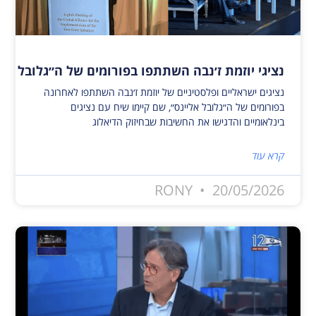
נציגי יוזמת ז׳נבה השתתפו בפורומים של ה״גלובל אלי
נציגים ישראליים ופלסטיניים של יוזמת ז׳נבה השתתפו לאחרונה
בפורומים של ה״גלובל אליינס״, שם קיימו שיח עם נציגים
בינלאומיים והדגישו את החשיבות שבחיזוק הדיאלוג
קרא עוד
RONY
20/05/2026