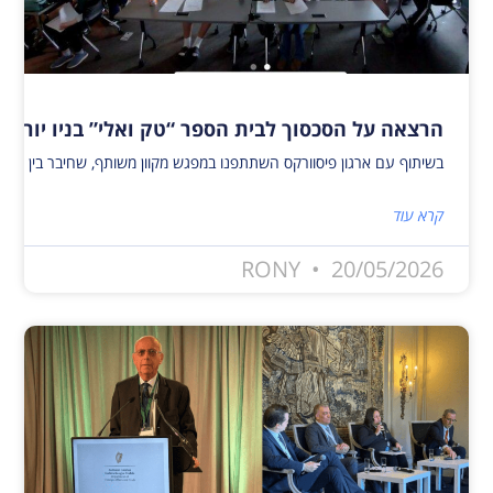
הרצאה על הסכסוך לבית הספר “טק ואלי” בניו יורק
בשיתוף עם ארגון פיסוורקס השתתפנו במפגש מקוון משותף, שחיבר בין פעילי שלום ישראלים ופלסטינים לבין 40 תלמידים מבית הספר טק ואלי בניו יורק. המפגש העניק לתלמידים הזדמנות ייחודית להיחשף לאתגרים, להזדמנויות, לתקוות ולחששות המלווים כי
קרא עוד
RONY
20/05/2026