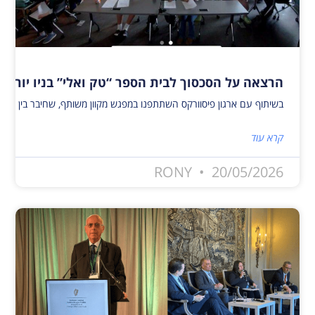
הרצאה על הסכסוך לבית הספר “טק ואלי” בניו יורק
בשיתוף עם ארגון פיסוורקס השתתפנו במפגש מקוון משותף, שחיבר בין פעילי שלום ישראלים ופלסטינים לבין 40 תלמידים מבית הספר טק ואלי בניו יורק. המפגש העניק לתלמידים הזדמנות ייחודית להיחשף לאתגרים, להזדמנויות, לתקוות ולחששות המלווים כי
קרא עוד
RONY
20/05/2026