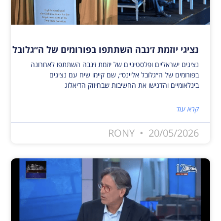
נציגי יוזמת ז׳נבה השתתפו בפורומים של ה״גלובל אלי
נציגים ישראליים ופלסטיניים של יוזמת ז׳נבה השתתפו לאחרונה
בפורומים של ה״גלובל אליינס״, שם קיימו שיח עם נציגים
בינלאומיים והדגישו את החשיבות שבחיזוק הדיאלוג
קרא עוד
RONY
20/05/2026