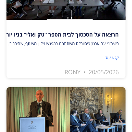
הרצאה על הסכסוך לבית הספר “טק ואלי” בניו יורק
בשיתוף עם ארגון פיסוורקס השתתפנו במפגש מקוון משותף, שחיבר בין פעילי שלום ישראלים ופלסטינים לבין 40 תלמידים מבית הספר טק ואלי בניו יורק. המפגש העניק לתלמידים הזדמנות ייחודית להיחשף לאתגרים, להזדמנויות, לתקוות ולחששות המלווים כי
קרא עוד
RONY
20/05/2026