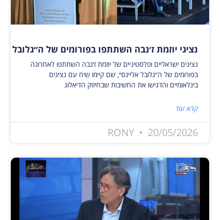
נציגי יוזמת ז׳נבה השתתפו בפורומים של ה״גלובל אלי
נציגים ישראליים ופלסטיניים של יוזמת ז׳נבה השתתפו לאחרונה
בפורומים של ה״גלובל אליינס״, שם קיימו שיח עם נציגים
בינלאומיים והדגישו את החשיבות שבחיזוק הדיאלוג
קרא עוד
RONY
20/05/2026