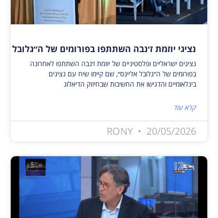
נציגי יוזמת ז׳נבה השתתפו בפורומים של ה״גלובל אלי
נציגים ישראליים ופלסטיניים של יוזמת ז׳נבה השתתפו לאחרונה
בפורומים של ה״גלובל אליינס״, שם קיימו שיח עם נציגים
בינלאומיים והדגישו את החשיבות שבחיזוק הדיאלוג
קרא עוד
RONY
20/05/2026