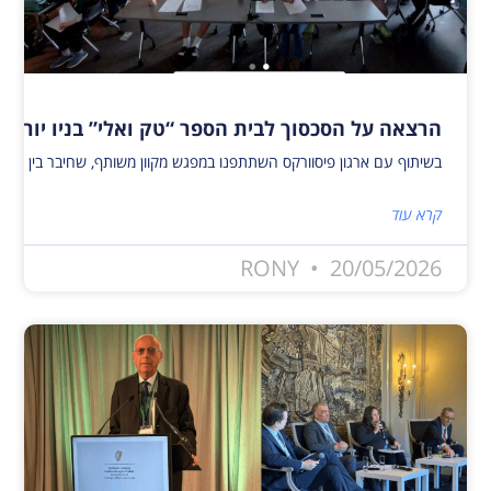
הרצאה על הסכסוך לבית הספר “טק ואלי” בניו יורק
בשיתוף עם ארגון פיסוורקס השתתפנו במפגש מקוון משותף, שחיבר בין פעילי שלום ישראלים ופלסטינים לבין 40 תלמידים מבית הספר טק ואלי בניו יורק. המפגש העניק לתלמידים הזדמנות ייחודית להיחשף לאתגרים, להזדמנויות, לתקוות ולחששות המלווים כי
קרא עוד
RONY
20/05/2026