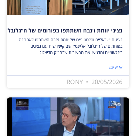
נציגי יוזמת ז׳נבה השתתפו בפורומים של ה״גלובל אלי
נציגים ישראליים ופלסטיניים של יוזמת ז׳נבה השתתפו לאחרונה
בפורומים של ה״גלובל אליינס״, שם קיימו שיח עם נציגים
בינלאומיים והדגישו את החשיבות שבחיזוק הדיאלוג
קרא עוד
RONY
20/05/2026