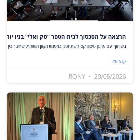
הרצאה על הסכסוך לבית הספר “טק ואלי” בניו יורק
בשיתוף עם ארגון פיסוורקס השתתפנו במפגש מקוון משותף, שחיבר בין פעילי שלום ישראלים ופלסטינים לבין 40 תלמידים מבית הספר טק ואלי בניו יורק. המפגש העניק לתלמידים הזדמנות ייחודית להיחשף לאתגרים, להזדמנויות, לתקוות ולחששות המלווים כי
קרא עוד
RONY
20/05/2026