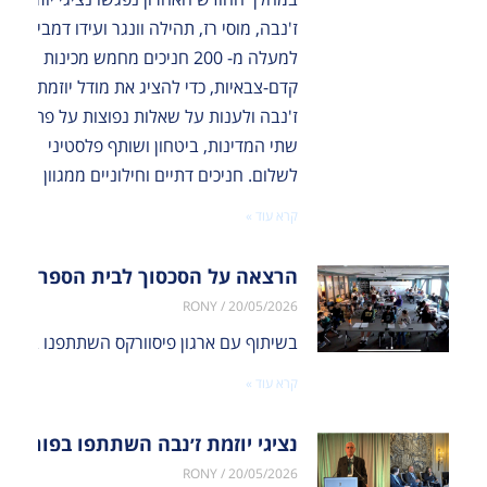
ז'נבה, מוסי רז, תהילה וונגר ועידו דמבין, עם
למעלה מ- 200 חניכים מחמש מכינות
קדם-צבאיות, כדי להציג את מודל יוזמת
ז'נבה ולענות על שאלות נפוצות על פתרון
שתי המדינות, ביטחון ושותף פלסטיני
לשלום. חניכים דתיים וחילוניים ממגוון
קרא עוד »
הרצאה על הסכסוך לבית הספר “טק וא
RONY
20/05/2026
בשיתוף עם ארגון פיסוורקס השתתפנו במפגש מקוון משותף, שחיבר בין פעילי שלום ישראלים ופלסטינים לבין 40 תלמידים מבית הספר טק ואלי בניו יור
קרא עוד »
נציגי יוזמת ז׳נבה השתתפו בפורומים
RONY
20/05/2026