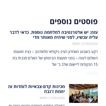
פוסטים נוספים
עזה: יש אלטרנטיבה למלחמה נוספת. כדאי לדבר
עליה עכשיו, לפני שיהיה מאוחר מדי
RONY
27/05/2026
רקע בשבוע האחרון הציג ניקולאי מלאדנוב – נציג מועצת
השלום לעזה – בפני מועצת הביטחון של האו"ם תכנית בת
15 הנקודות ליישום שלב ב' של
קרא עוד »
מכינות קדם-צבאיות לומדות על
יוזמת ז'נבה
RONY
27/05/2026
במהלך החודש האחרון נפגשו נציגי יוזמת