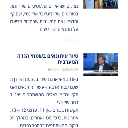
נציגים ישראליים ופלסטיניים של יוזמת ז׳נב
בפורומים של ה״גלובל אליינס״, שם קיימו שיח
והדגישו את החשיבות שבחיזוק הדיאלוג היש
על התנאים הנדרשים
קרא עוד »
סיור עיתונאים בשטחי הגדה
המערבית
RONY
18/05/2026
ב-18 במאי ארגנו סיור בבקעת הירדן ובאזור
שכם עבור ארבעה-עשר עיתונאים ואנשי
תקשורת ישראלים. המשתתפים ייצגו מגוון
רחב של כלי
תקשורת, בהם כאן 11, ערוצי 12 ו- 13, 
אחרונות, כלכליסט ואחרים. במהלך הסיור
ביקרו המשתתפים במספר כפרים