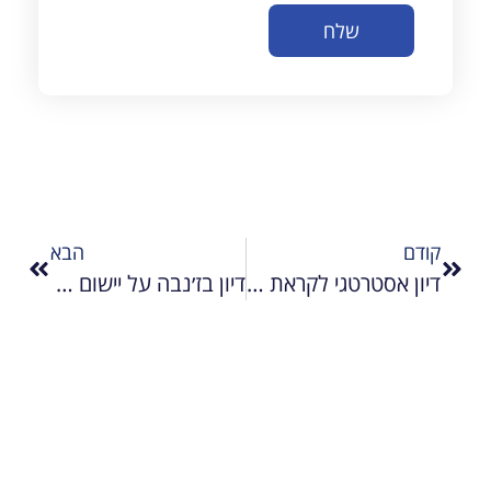
שלח
קודם
הבא
דיון אסטרטגי לקראת ההכרות במדינה פלסטינית באו״ם
דיון בז׳נבה על יישום תכנית טראמפ