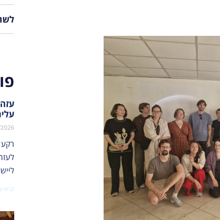
לשת
פו
עזה:
עליה
/2026
רקע 
לייש
קרא עו