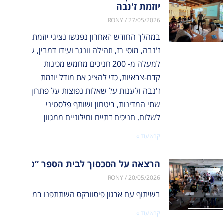
יוזמת ז'נבה
RONY
27/05/2026
במהלך החודש האחרון נפגשו נציגי יוזמת
ז'נבה, מוסי רז, תהילה וונגר ועידו דמבין, עם
למעלה מ- 200 חניכים מחמש מכינות
קדם-צבאיות, כדי להציג את מודל יוזמת
ז'נבה ולענות על שאלות נפוצות על פתרון
שתי המדינות, ביטחון ושותף פלסטיני
לשלום. חניכים דתיים וחילוניים ממגוון
קרא עוד »
הרצאה על הסכסוך לבית הספר “טק ואלי” ב
RONY
20/05/2026
בשיתוף עם ארגון פיסוורקס השתתפנו במפגש מקוון משותף, שחיבר בין פעילי שלום ישראלים ופלסטינים לבין 40 תלמידים מבית הספר טק ואלי בניו יורק. המפגש העניק לתלמידי
קרא עוד »