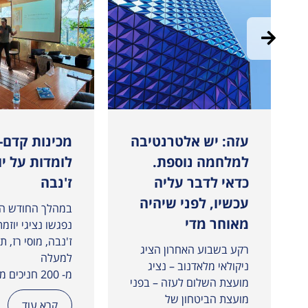
י המדינות במכינת אדרת
עזה: יש אלטרנטיבה
מכינות קדם-
למלחמה נוספת.
לומדות על יו
כדאי לדבר עליה
ז'נבה
עכשיו, לפני שיהיה
במהלך החודש הא
מאוחר מדי
נפגשו נציגי יוזמת
ז'נבה, מוסי רז, ת
רקע בשבוע האחרון הציג
למעלה
ניקולאי מלאדנוב – נציג
מ- 200 חניכים מחמש מכינות...
מועצת השלום לעזה – בפני
מועצת הביטחון של
קרא עוד