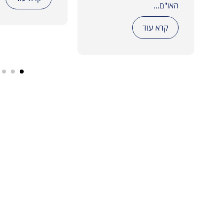
האו"ם...
קרא עוד