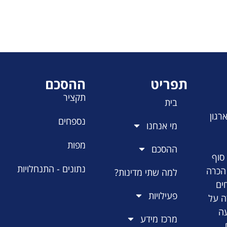
תפריט
ההסכם
תקציר
בית
רגון
נספחים
מי אנחנו
מפות
ההסכם
סוף
נתונים - התנחלויות
 הכרה
למה שתי מדינות?
ים
פעילויות
ה על
עה
מרכז מידע