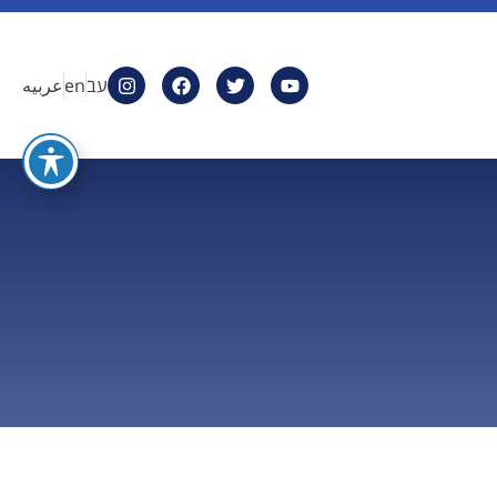
עב
en
عربيه