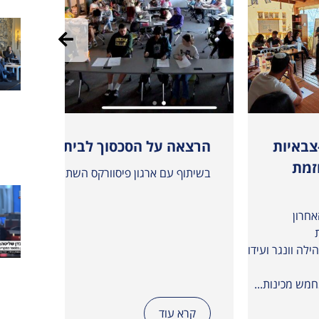
צבאיות
הרצאה על הסכסוך לבית הספר “טק ו
נציגי
זמת
נציגים
בשיתוף עם ארגון פיסוורקס השתתפנו במפגש מקוון 
ופלסטי
השתתפ
חרון
בפורומ
של ה״גל
הילה וונגר ועידו דמבין, עם
קרא עוד
קרא