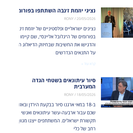
נציגי יוזמת ז׳נבה השתתפו בפורומים של ה
RONY
20/05/2026
נציגים ישראליים ופלסטיניים של יוזמת ז׳נבה השתת
בפורומים של ה״גלובל אליינס״, שם קיימו שיח עם נצ
והדגישו את החשיבות שבחיזוק הדיאלוג הישראלי-פל
על התנאים הנדרשים
אלי” בניו יורק
סיור עיתונאים
 יוזמת ז׳נבה השתתפו בפורומים של ה״גלובל אליינס״
קרא עוד »
בשטחי הגדה
 ישראליים
משותף, שחיבר בין פעילי שלום ישראלים ופלסטינים לבין 40 ת...
המערבית
ניים של יוזמת ז׳נבה
סיור עיתונאים בשטחי הגדה
המערבית
ו לאחרונה
ב-18 במאי ארגנו סיור
ים
RONY
18/05/2026
בבקעת הירדן ובאזור שכם
ובל אליינס״,...
עבור ארבעה-עשר
ב-18 במאי ארגנו סיור בבקעת הירדן ובאזור
עיתונאים ואנשי תקשורת
שכם עבור ארבעה-עשר עיתונאים ואנשי
ישראלים. המשתתפים
תקשורת ישראלים. המשתתפים ייצגו מגוון
ייצגו...
רחב של כלי
 עוד