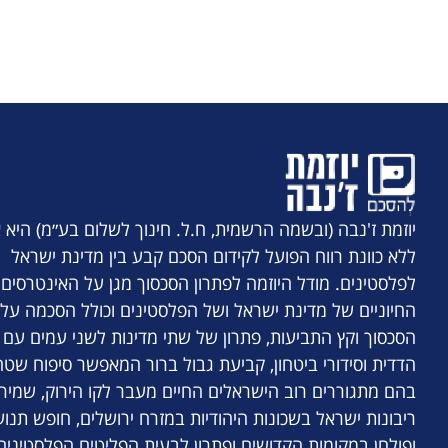
יוזמת ז'נבה (ובשמה הרשמית, ח.ל. חינוך לשלום בע״מ) היא א
ללא כוונת רווח הפועל לקידום הסכם קבע בין מדינת ישראל
לפלסטינים. מודל היוזמה לפתרון הסכסוך מגן על האינטרסים
החיוניים של מדינת ישראל ושל הפלסטינים וכולל הסכמה על 
הסכסוך וקץ התביעות, פתרון של שתי מדינות לשני עמים עם
הדדית וסידורי ביטחון, קביעת גבול ברור המאפשר סיפוח שטח
בהם מתגוררים רוב הישראלים החיים מעבר לקו הירוק, שמיר
ריבונות ישראל בשכונות היהודיות במזרח ירושלים, חופש תנו
ופולחן במקומות הקדושים ופתרון לבעית הפליטים הפלסטינים