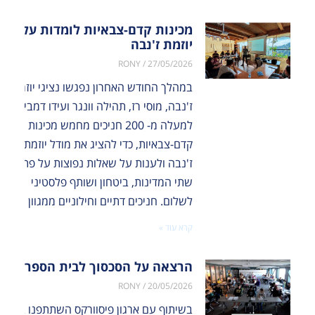
מכינות קדם-צבאיות לומדות על
יוזמת ז'נבה
RONY
27/05/2026
במהלך החודש האחרון נפגשו נציגי יוזמת
ז'נבה, מוסי רז, תהילה וונגר ועידו דמבין, עם
למעלה מ- 200 חניכים מחמש מכינות
קדם-צבאיות, כדי להציג את מודל יוזמת
ז'נבה ולענות על שאלות נפוצות על פתרון
שתי המדינות, ביטחון ושותף פלסטיני
לשלום. חניכים דתיים וחילוניים ממגוון
קרא עוד »
הרצאה על הסכסוך לבית הספר “טק וא
RONY
20/05/2026
בשיתוף עם ארגון פיסוורקס השתתפנו במפגש מקוון משותף, שחיבר בין פעילי שלום ישראלים ופלסטינים לבין 40 תלמידים מבית הספר טק ואלי בניו יור