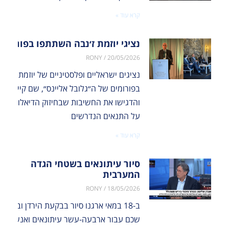
קרא עוד »
נציגי יוזמת ז׳נבה השתתפו בפורומים
RONY
20/05/2026
נציגים ישראליים ופלסטיניים של יוזמת ז׳נב
בפורומים של ה״גלובל אליינס״, שם קיימו שיח
והדגישו את החשיבות שבחיזוק הדיאלוג היש
על התנאים הנדרשים
קרא עוד »
סיור עיתונאים בשטחי הגדה
המערבית
RONY
18/05/2026
ב-18 במאי ארגנו סיור בבקעת הירדן ובאזור
שכם עבור ארבעה-עשר עיתונאים ואנשי