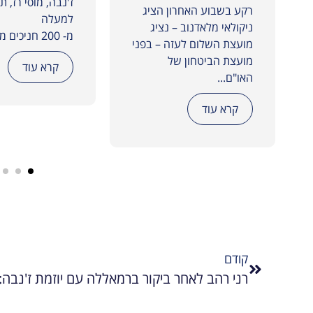
ז'נבה, מוסי רז, ת
רקע בשבוע האחרון הציג
למעלה
ניקולאי מלאדנוב – נציג
מ- 200 חניכים מחמש מכינות...
מועצת השלום לעזה – בפני
מועצת הביטחון של
קרא עוד
האו"ם...
קרא עוד
קודם