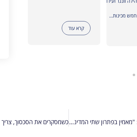
הילה וונגר ועידו דמבין, עם
קרא עוד
קרא
רני רהב לאחר ביקור ברמאללה עם יוזמת ז'נבה: "מאמין בפתרון שתי המדינות, אין אלטרנטיבה לשלום"