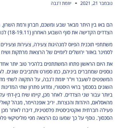
נובמבר 21, 2021
יוזמת ז'נבה
הם באו בין היתר מבאר שבע ומשכם, חברון ורמת השרון, 
הצדדים הקדישה את סוף השבוע האחרון (18-19.11) לנושא שהכי ישפיע על עתידם – פיוס ישראלי-פלסטיני.
משתתפי תוכנית הפיוס למנהיגות צעירה, צעירות וצעירים 
לסמינר באזור ירושלים ליומיים של הרצאות מרתקות ושיח 
את היום הראשון פתחו המשתתפים בלהכיר טוב יותר אחד 
נוספים שמחברים ביניהם, כמו ספורט ותחביבים שונים. לא
המשפטים לשעבר ויו"ר יוזמת ז'נבה, על התקווה לשתי מדי
השונים בסכסוך בראי היסטורי, ומדוע פתרון שתי המדינו
ביותר עבור שני הצדדים. לאחר מכן, קיימו שיח בין-דתי ע
מהאסלאם, היהדות והנצרות. יריב אופנהיימר, מנהל קואליצי
פעילה חברתית ואקטיביסטית פלסטינית, דיברו לאחר מכן ע
הסכסוך. נוסף על כך שמעו גם הרצאה מפי פוליטיקאי פלס