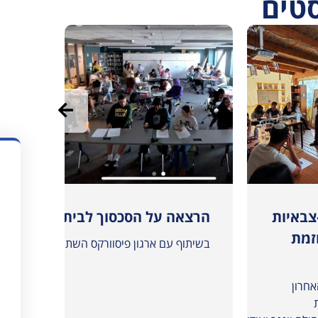
סטים
צבאיות
הרצאה על הסכסוך לבית הספר “טק ו
נציגי
זמת
נציגים
בשיתוף עם ארגון פיסוורקס השתתפנו במפגש מקוון 
ופלסטי
השתתפ
חרון
בפורומ
של ה״גל