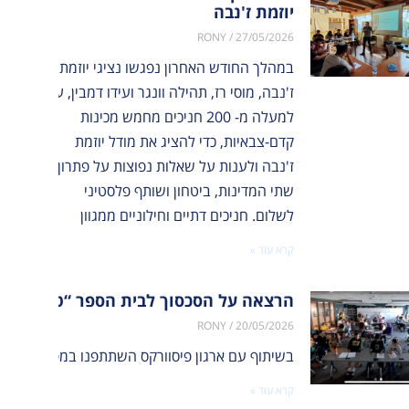
יוזמת ז'נבה
RONY
27/05/2026
במהלך החודש האחרון נפגשו נציגי יוזמת
ז'נבה, מוסי רז, תהילה וונגר ועידו דמבין, עם
למעלה מ- 200 חניכים מחמש מכינות
קדם-צבאיות, כדי להציג את מודל יוזמת
ז'נבה ולענות על שאלות נפוצות על פתרון
שתי המדינות, ביטחון ושותף פלסטיני
לשלום. חניכים דתיים וחילוניים ממגוון
קרא עוד »
הרצאה על הסכסוך לבית הספר “טק ואלי” ב
RONY
20/05/2026
בשיתוף עם ארגון פיסוורקס השתתפנו במפגש מקוון משותף, שחיבר בין פעילי שלום ישראלים ופלסטינים לבין 40 תלמידים מבית הספר טק ואלי בניו יורק. המפגש העניק לתלמידי
קרא עוד »