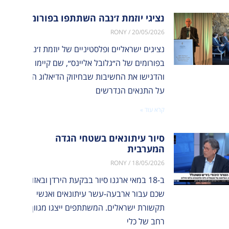
נציגי יוזמת ז׳נבה השתתפו בפורומים של ה
RONY
20/05/2026
נציגים ישראליים ופלסטיניים של יוזמת ז׳נבה השתת
בפורומים של ה״גלובל אליינס״, שם קיימו שיח עם נצ
והדגישו את החשיבות שבחיזוק הדיאלוג הישראלי-פל
על התנאים הנדרשים
קרא עוד »
סיור עיתונאים בשטחי הגדה
המערבית
RONY
18/05/2026
ב-18 במאי ארגנו סיור בבקעת הירדן ובאזור
שכם עבור ארבעה-עשר עיתונאים ואנשי
תקשורת ישראלים. המשתתפים ייצגו מגוון
רחב של כלי