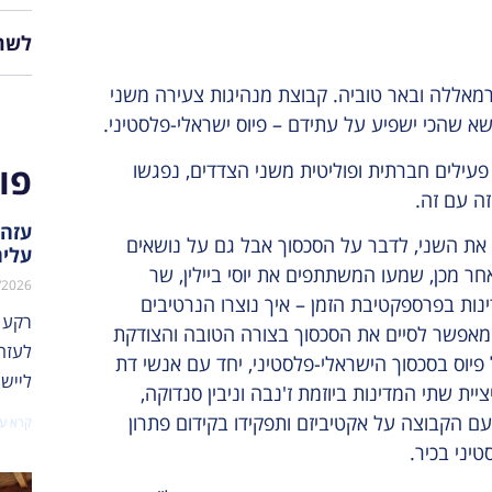
לשת
רמאללה ובאר טוביה. קבוצת מנהיגות צעירה משני
פעילים חברתית ופוליטית משני הצדדים, נפגשו
פו
זה עם זה.
עזה:
את השני, לדבר על הסכסוך אבל גם על נושאים
עליה
חר מכן, שמעו המשתתפים את יוסי ביילין, שר
/2026
נות בפרספקטיבת הזמן – איך נוצרו הנרטיבים
רקע 
ת מאפשר לסיים את הסכסוך בצורה הטובה והצודקת
ל פיוס בסכסוך הישראלי-פלסטיני, יחד עם אנשי דת
לייש
ית שתי המדינות ביוזמת ז'נבה וניבין סנדוקה,
ם הקבוצה על אקטיביזם ותפקידו בקידום פתרון
קרא עו
טיני בכיר.