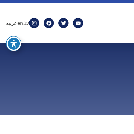
עב
en
عربيه