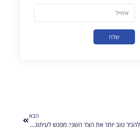
עבור ארבעה-עשר
עיתונאים ואנשי תקשורת
ישראלים. המשתתפים
ייצגו...
 עוד
שלח
קרא עוד
הבא
כשמסקרים את הסכסוך, צריך להכיר טוב יותר את הצד השני: מפגש לעיתונאים\ות צעירים בתוכנית להעשרה מדינית