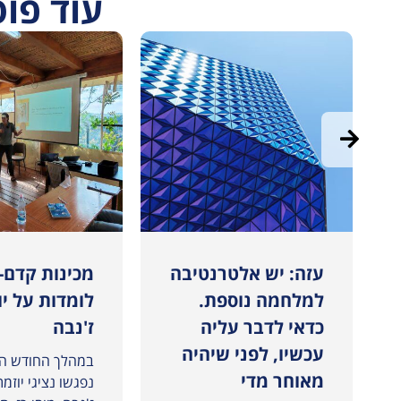
עוד פו
י המדינות במכינת אדרת
עזה: יש אלטרנטיבה
מכינות קדם-
למלחמה נוספת.
לומדות על יו
כדאי לדבר עליה
ז'נבה
עכשיו, לפני שיהיה
במהלך החודש הא
מאוחר מדי
נפגשו נציגי יוזמת