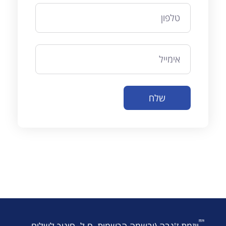
שלח
יוזמת ז'נבה (ובשמה הרשמית, ח.ל. חינוך לשלום